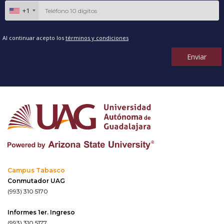
+1
Al continuar acepto los
términos y condiciones
Enviar
Campus Tabasco
Conmutador UAG
(993) 310 5170
Informes 1er. Ingreso
(993) 310 5177