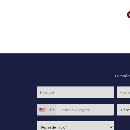
Compárte
+1