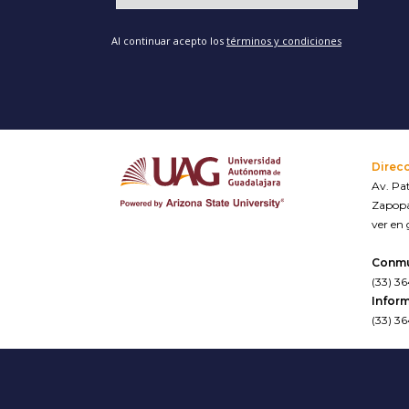
Al continuar acepto los
términos y condiciones
Direc
Av. Pat
Zapopa
ver en
Conm
(33) 3
Inform
(33) 3