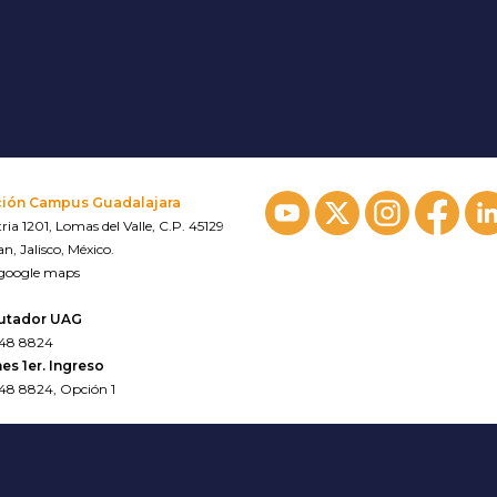
ción Campus Guadalajara
ria 1201, Lomas del Valle, C.P. 45129
n, Jalisco, México.
 google maps
utador UAG
648 8824
es 1er. Ingreso
648 8824, Opción 1