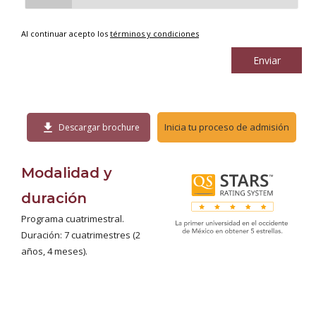
Al continuar acepto los
términos y condiciones
Enviar
download
Inicia tu proceso de admisión
Descargar brochure
Modalidad y
duración
Programa cuatrimestral.
Duración: 7 cuatrimestres (2
años, 4 meses).