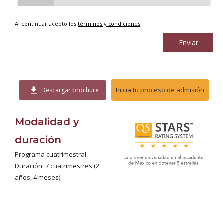
Al continuar acepto los
términos y condiciones
Enviar
download
Inicia tu proceso de admisión
Descargar brochure
Modalidad y
duración
Programa cuatrimestral.
Duración: 7 cuatrimestres (2
años, 4 meses).