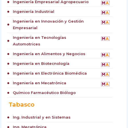
Ingeniería Empresarial Agropecuario
circle
Ingeniería Industrial
circle
Ingeniería en Innovación y Gestión
circle
Empresarial
Ingeniería en Tecnologías
circle
Automotrices
Ingeniería en Alimentos y Negocios
circle
Ingeniería en Biotecnología
circle
Ingeniería en Electrónica Biomédica
circle
Ingeniería en Mecatrónica
circle
Químico Farmacéutico Biólogo
circle
Tabasco
Ing. Industrial y en Sistemas
circle
Ing. Mecatrónica
circle