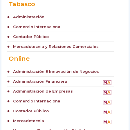
Tabasco
Administración
circle
Comercio Internacional
circle
Contador Público
circle
Mercadotecnia y Relaciones Comerciales
circle
Online
Administración E Innovación de Negocios
circle
Administración Financiera
circle
Administración de Empresas
circle
Comercio Internacional
circle
Contador Público
circle
Mercadotecnia
circle