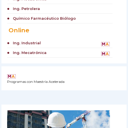
Ing. Petrolera
circle
Químico Farmacéutico Biólogo
circle
Online
Ing. Industrial
circle
Ing. Mecatrónica
circle
Programas con Maestría Acelerada