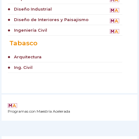
Diseño Industrial
circle
Diseño de Interiores y Paisajismo
circle
Ingeniería Civil
circle
Tabasco
Arquitectura
circle
Ing. Civil
circle
Programas con Maestría Acelerada