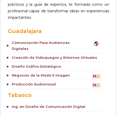
prácticos y la guía de expertos, te formarás como un
profesional capaz de transformar ideas en experiencias
impactantes.
Guadalajara
Comunicación Para Audiencias
🌎
circle
Digitales
Creación de Videojuegos y Entornos Virtuales
circle
Diseño Gráfico Estratégico
circle
Negocios de la Moda E Imagen
circle
Producción Audiovisual
circle
Tabasco
Ing. en Diseño de Comunicación Digital
circle