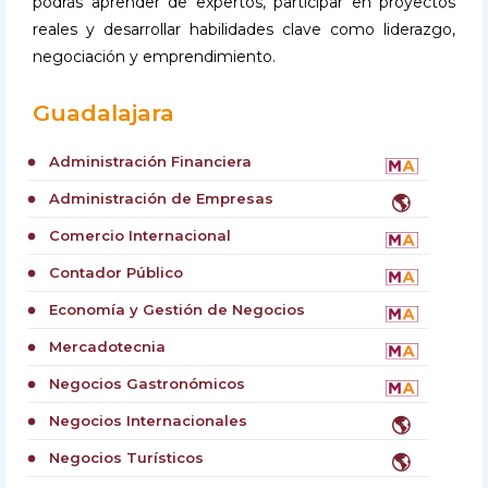
podrás aprender de expertos, participar en proyectos
reales y desarrollar habilidades clave como liderazgo,
negociación y emprendimiento.
Guadalajara
Administración Financiera
circle
Administración de Empresas
🌎
circle
Comercio Internacional
circle
Contador Público
circle
Economía y Gestión de Negocios
circle
Mercadotecnia
circle
Negocios Gastronómicos
circle
Negocios Internacionales
🌎
circle
Negocios Turísticos
🌎
circle