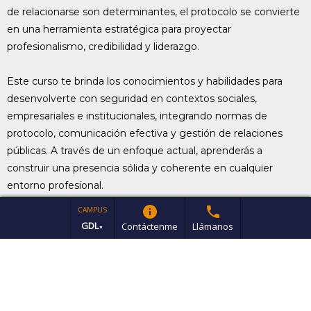
de relacionarse son determinantes, el protocolo se convierte
en una herramienta estratégica para proyectar
profesionalismo, credibilidad y liderazgo.
Este curso te brinda los conocimientos y habilidades para
desenvolverte con seguridad en contextos sociales,
empresariales e institucionales, integrando normas de
protocolo, comunicación efectiva y gestión de relaciones
públicas. A través de un enfoque actual, aprenderás a
construir una presencia sólida y coherente en cualquier
entorno profesional.
info
phone
CAMPUS
ESTE PROGRAMA ES PARA TI SI
GDL
Contáctenme
Llámanos
▼
Te desarrollas en relaciones públicas, imagen o
comunicación.
Buscas mejorar tu presencia profesional y habilidades