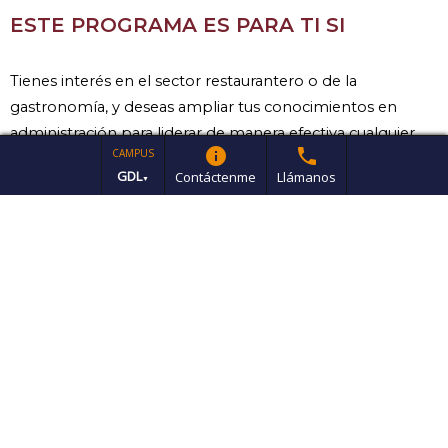
ESTE PROGRAMA ES PARA TI SI
Tienes interés en el sector restaurantero o de la
gastronomía, y deseas ampliar tus conocimientos en
administración para liderar de manera efectiva cualquier
info
phone
CAMPUS
restaurante, así como optimizar recursos y mejorar la
GDL
Contáctenme
Llámanos
▼
experiencia del cliente.
¿POR QUÉ ESTUDIAR ESTE
DIPLOMADO?
Conocerás las mejores prácticas de la industria y te