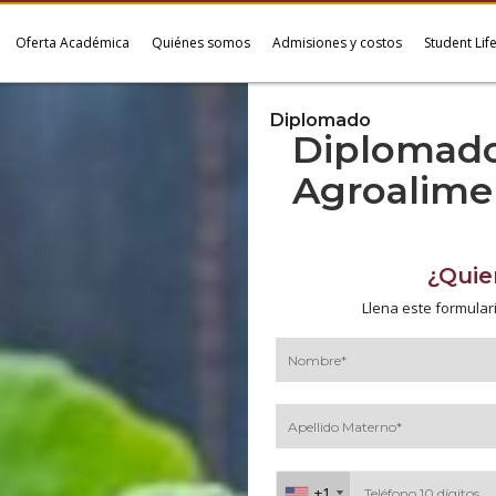
Oferta Académica
Quiénes somos
Admisiones y costos
Student Lif
Diplomado
Diplomado
Agroalime
¿Quie
Llena este formular
+1
+1