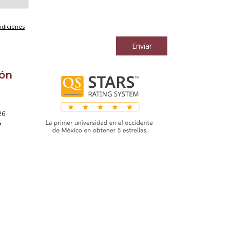
ndiciones
Enviar
ión
26
7