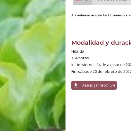
Al continuar acepto los
términos y co
Modalidad y durac
Híbrida
164 horas
Inicio: viernes 14 de agosto de 20
Fin: sábado 20 de febrero de 202
download
Descargar brochure