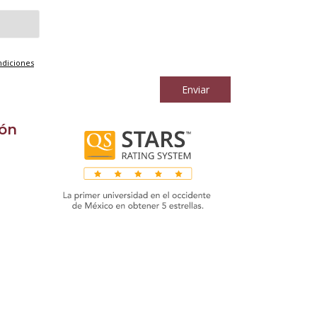
ndiciones
Enviar
ión