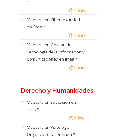
*
chevron_right
Maestría en Ciberseguridad
en línea *
chevron_right
Maestría en Gestión de
Tecnología de la Información y
Comunicaciones en línea *
e
Derecho y Humanidades
chevron_right
Maestría en Educación en
línea *
chevron_right
Maestría en Psicología
Organizacional en línea *