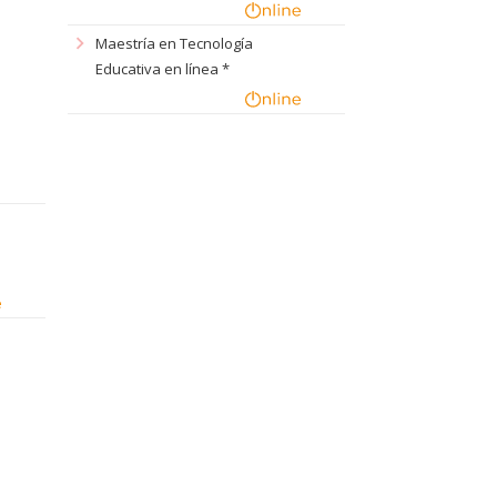
chevron_right
Maestría en Tecnología
Educativa en línea *