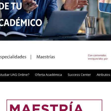
studiar UAG Online?
Oferta Académica
Success Center
Atributos