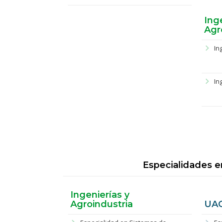
Ing
Agr
chevron_right
In
chevron_right
In
Especialidades e
Ingenierías y
Agroindustria
UAG