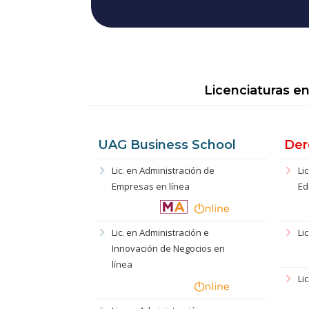
Licenciaturas en
UAG Business School
Der
chevron_right
chevron_right
Lic. en Administración de
Li
Empresas en línea
Ed
chevron_right
chevron_right
Lic. en Administración e
Li
Innovación de Negocios en
línea
chevron_right
Li