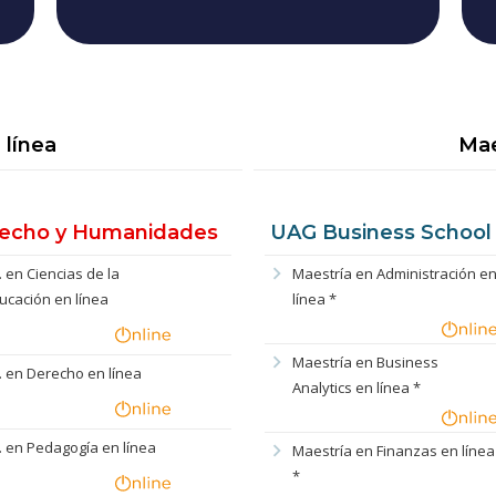
 línea
Mae
echo y Humanidades
UAG Business School
chevron_right
c. en Ciencias de la
Maestría en Administración e
ucación en línea
línea *
chevron_right
Maestría en Business
c. en Derecho en línea
Analytics en línea *
c. en Pedagogía en línea
chevron_right
Maestría en Finanzas en línea
*