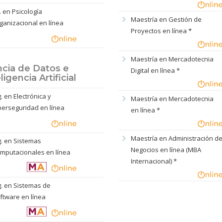
c. en Psicología
chevron_right
Maestría en Gestión de
ganizacional en línea
Proyectos en línea *
chevron_right
Maestría en Mercadotecnia
ncia de Datos e
Digital en línea *
ligencia Artificial
g. en Electrónica y
chevron_right
Maestría en Mercadotecnia
berseguridad en línea
en línea *
chevron_right
Maestría en Administración d
g. en Sistemas
Negocios en línea (MBA
mputacionales en línea
Internacional) *
g. en Sistemas de
ftware en línea