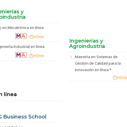
enierías y
oindustria
g. en Mecatrónica en línea
Ingenierías y
Agroindustria
geniería Industrial en línea
chevron_right
Maestría en Sistemas de
Gestión de Calidad para la
Innovación en línea *
n línea
 Business School