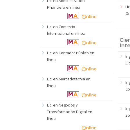
chevron_right
Lic. en Administración
chevron_right
Li
Financiera en línea
Or
chevron_right
Lic. en Comercio
Internacional en línea
Cie
Inte
chevron_right
Lic. en Contador Público en
chevron_right
In
línea
Ci
chevron_right
Lic. en Mercadotecnia en
chevron_right
In
línea
Co
chevron_right
Lic. en Negocios y
chevron_right
In
Transformación Digital en
So
línea