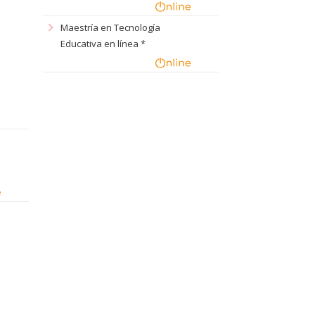
chevron_right
Maestría en Tecnología
Educativa en línea *