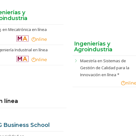
enierías y
oindustria
g. en Mecatrónica en línea
Ingenierías y
Agroindustria
geniería Industrial en línea
chevron_right
Maestría en Sistemas de
Gestión de Calidad para la
Innovación en línea *
n línea
 Business School