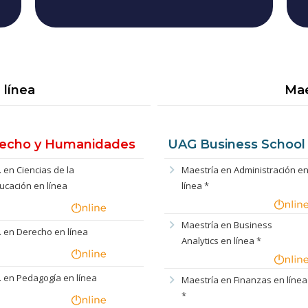
 línea
Mae
echo y Humanidades
UAG Business School
chevron_right
c. en Ciencias de la
Maestría en Administración e
ucación en línea
línea *
chevron_right
Maestría en Business
c. en Derecho en línea
Analytics en línea *
c. en Pedagogía en línea
chevron_right
Maestría en Finanzas en línea
*