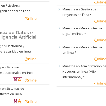
c. en Psicología
chevron_right
Maestría en Gestión de
ganizacional en línea
Proyectos en línea *
chevron_right
Maestría en Mercadotecnia
ncia de Datos e
Digital en línea *
ligencia Artificial
g. en Electrónica y
chevron_right
Maestría en Mercadotecnia
berseguridad en línea
en línea *
chevron_right
Maestría en Administración d
g. en Sistemas
Negocios en línea (MBA
mputacionales en línea
Internacional) *
g. en Sistemas de
ftware en línea