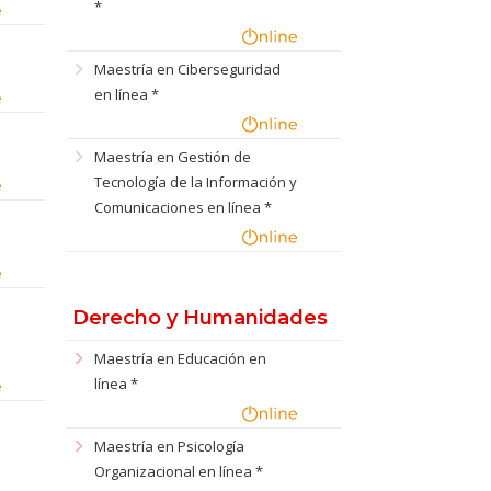
*
chevron_right
Maestría en Ciberseguridad
en línea *
chevron_right
Maestría en Gestión de
Tecnología de la Información y
Comunicaciones en línea *
e
Derecho y Humanidades
chevron_right
Maestría en Educación en
línea *
chevron_right
Maestría en Psicología
Organizacional en línea *