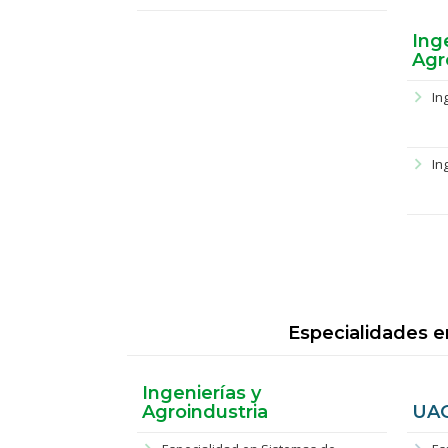
Ing
Agr
chevron_right
In
chevron_right
In
Especialidades e
Ingenierías y
Agroindustria
UAG