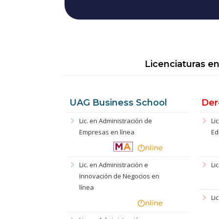
Licenciaturas en
UAG Business School
Der
chevron_right
chevron_right
Lic. en Administración de
Li
Empresas en línea
Ed
chevron_right
chevron_right
Lic. en Administración e
Li
Innovación de Negocios en
línea
chevron_right
Li