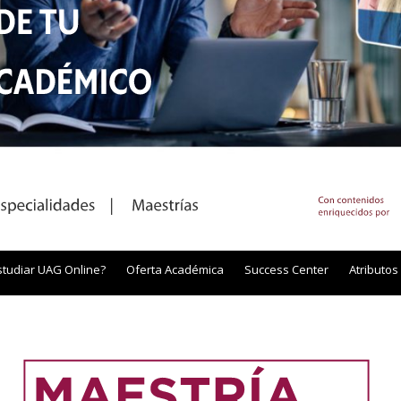
studiar UAG Online?
Oferta Académica
Success Center
Atributos