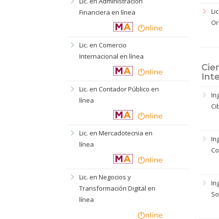
chevron_right
Lic. en Administración
chevron_right
Li
Financiera en línea
Or
chevron_right
Lic. en Comercio
Internacional en línea
Cie
Inte
chevron_right
Lic. en Contador Público en
chevron_right
In
línea
Ci
chevron_right
Lic. en Mercadotecnia en
chevron_right
In
línea
Co
chevron_right
Lic. en Negocios y
chevron_right
In
Transformación Digital en
So
línea