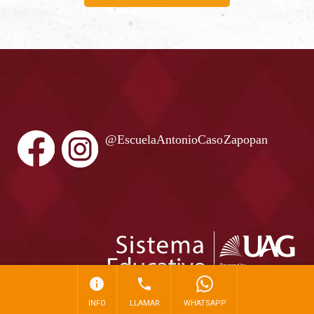
info
phone
INFO
LLAMAR
WHATSAPP