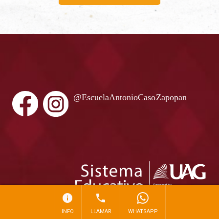
info
phone
INFO
LLAMAR
WHATSAPP