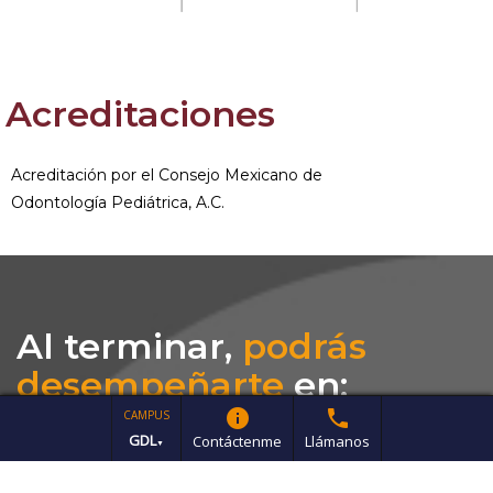
Acreditaciones
Acreditación por el Consejo Mexicano de
Odontología Pediátrica, A.C.
Al terminar,
podrás
desempeñarte
en:
info
phone
CAMPUS
GDL
Contáctenme
Llámanos
▼