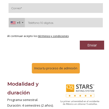
+1
+1
Al continuar acepto los
términos y condiciones
Enviar
Inicia tu proceso de admisión
Modalidad y
duración
Programa semestral.
Duración: 4 semestres (2 años).