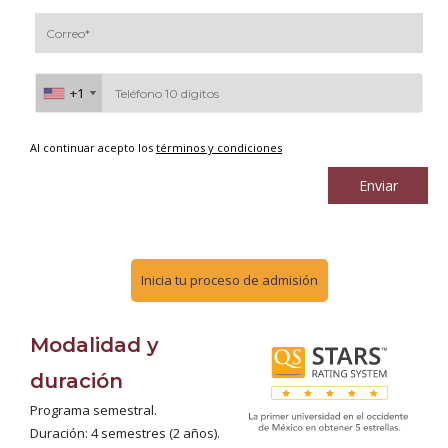
+1
+1
Al continuar acepto los
términos y condiciones
Enviar
Inicia tu proceso de admisión
Modalidad y
duración
Programa semestral.
Duración: 4 semestres (2 años).