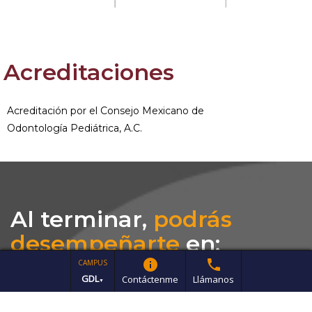
Acreditaciones
Acreditación por el Consejo Mexicano de
Odontología Pediátrica, A.C.
Al terminar,
podrás
desempeñarte
en:
info
phone
CAMPUS
GDL
Contáctenme
Llámanos
▼