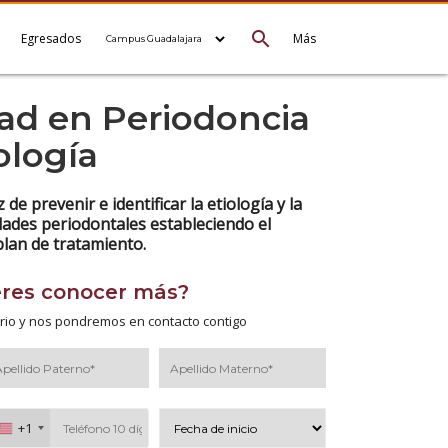
search
e
Egresados
Más
dad en Periodoncia
ología
de prevenir e identificar la etiología y la
ades periodontales estableciendo el
plan de tratamiento.
eres conocer más?
rio y nos pondremos en contacto contigo
+1