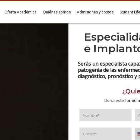
Oferta Académica
Quiénes somos
Admisiones y costos
Student Lif
Especiali
e Implant
Serás un especialista capaz 
patogenia de las enfermed
diagnóstico, pronóstico y 
¿Qui
Llena este formula