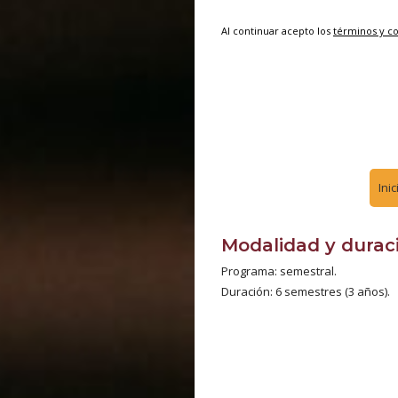
Al continuar acepto los
términos y c
Ini
Modalidad y durac
Programa: semestral.
Duración: 6 semestres (3 años).