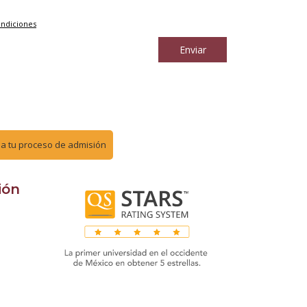
ondiciones
Enviar
cia tu proceso de admisión
ión