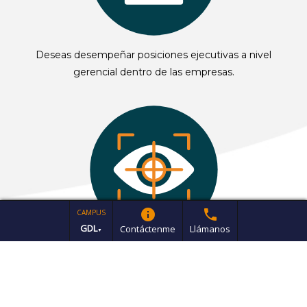
Deseas desempeñar posiciones ejecutivas a nivel
gerencial dentro de las empresas.
info
phone
CAMPUS
GDL
Contáctenme
Llámanos
▼
Tienes pensamiento crítico y visión estratégica.