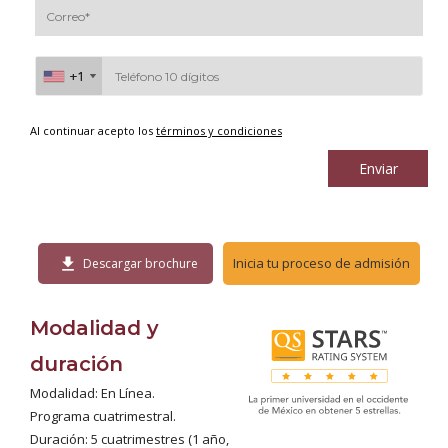
+1
+1
Al continuar acepto los
términos y condiciones
Enviar
download
Inicia tu proceso de admisión
Descargar brochure
Modalidad y
duración
Modalidad: En Línea.
Programa cuatrimestral.
Duración: 5 cuatrimestres (1 año,