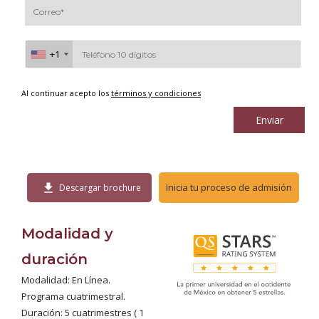
+1
+1
Al continuar acepto los
términos y condiciones
Enviar
download
Inicia tu proceso de admisión
Descargar brochure
Modalidad y
duración
Modalidad: En Línea.
Programa cuatrimestral.
Duración: 5 cuatrimestres ( 1