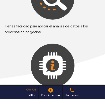
Tienes facilidad para aplicar el análisis de datos a los
procesos de negocios.
info
phone
CAMPUS
Te gusta innovar con las tecnologías de información y
GDL
Contáctenme
Llámanos
▼
manejo de datos.