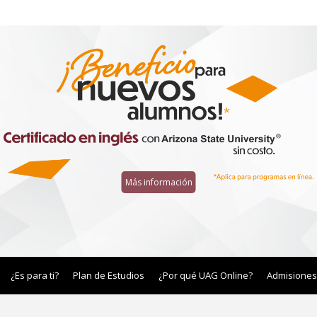
Más información
¿Es para ti?
Plan de Estudios
¿Por qué UAG Online?
Admisiones