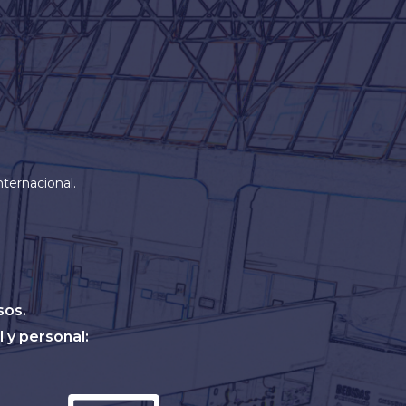
nternacional.
sos.
 y personal: