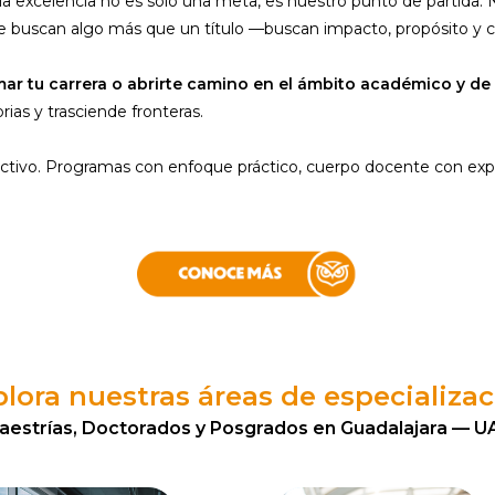
la excelencia no es solo una meta, es nuestro punto de partida.
e buscan algo más que un título —buscan impacto, propósito y cr
rmar tu carrera o abrirte camino en el ámbito académico y de 
ias y trasciende fronteras.
ctivo. Programas con enfoque práctico, cuerpo docente con exper
lora nuestras áreas de especializa
aestrías, Doctorados y Posgrados en Guadalajara — U