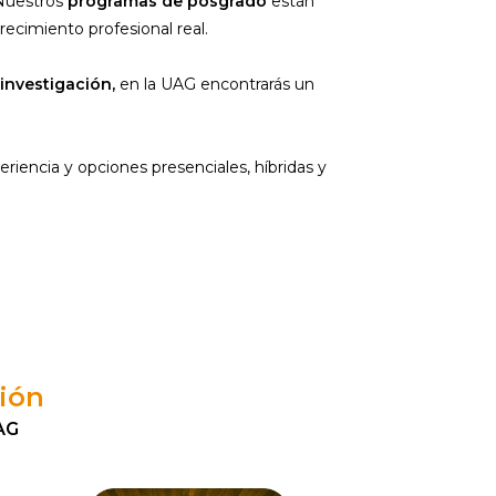
 Nuestros
programas de posgrado
están
ecimiento profesional real.
investigación,
en la UAG encontrarás un
iencia y opciones presenciales, híbridas y
ción
AG