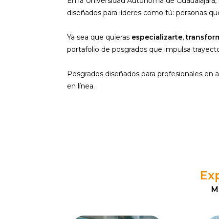
En la Universidad Autónoma de Guadalajara, 
diseñados para líderes como tú: personas qu
Ya sea que quieras
especializarte, transfo
portafolio de posgrados que impulsa trayector
Posgrados diseñados para profesionales en a
en línea.
Exp
M