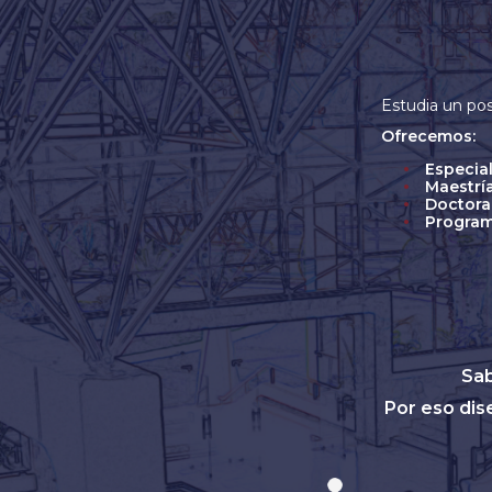
Estudia un pos
Ofrecemos:
Especia
Maestrí
Doctor
Program
Sab
Por eso dis