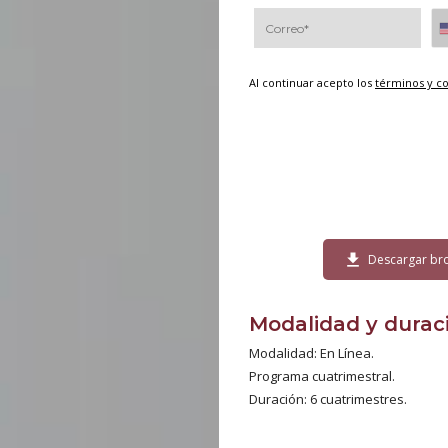
Al continuar acepto los
términos y c
download
Descargar br
Modalidad y durac
Modalidad: En Línea.
Programa cuatrimestral.
Duración: 6 cuatrimestres.