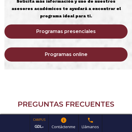
Solicita más información y uno de nuestros
asesores académicos te ayudará a encontrar el
programa ideal para ti.
Programas presenciales
Programas online
PREGUNTAS FRECUENTES
info
phone
CAMPUS
add
¿Qué posgrados ofrece la UAG?
GDL
Contáctenme
Llámanos
▼