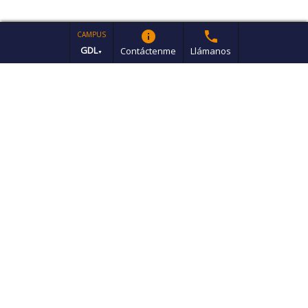
info
phone
CAMPUS
GDL
Contáctenme
Llámanos
▼