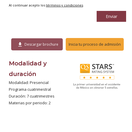
Al continuar acepto los
términos y condiciones
Enviar
download
Inicia tu proceso de admisión
Descargar brochure
Modalidad y
duración
Modalidad: Presencial
Programa cuatrimestral
Duración: 7 cuatrimestres
Materias por periodo: 2