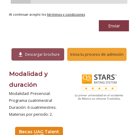
Al continuar acepto los
términos y condiciones
Enviar
download
Inicia tu proceso de admisión
Descargar brochure
Modalidad y
duración
Modalidad: Presencial.
Programa cuatrimestral
Duración: 6 cuatrimestres.
Materias por periodo: 2.
Becas UAG Talent