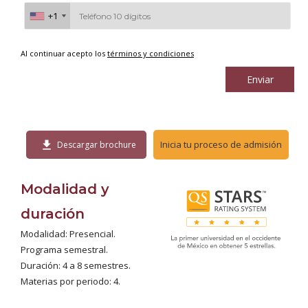
+1
+1
Al continuar acepto los
términos y condiciones
Enviar
download
Inicia tu proceso de admisión
Descargar brochure
Modalidad y
duración
Modalidad: Presencial.
Programa semestral.
Duración: 4 a 8 semestres.
Materias por periodo: 4.