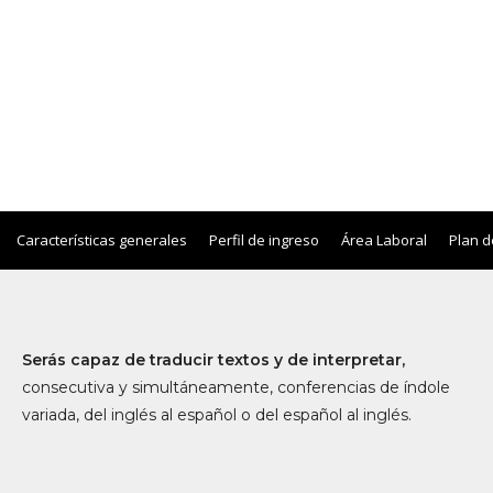
Características generales
Perfil de ingreso
Área Laboral
Plan d
Serás capaz de traducir textos y de interpretar,
consecutiva y simultáneamente, conferencias de índole
variada, del inglés al español o del español al inglés.