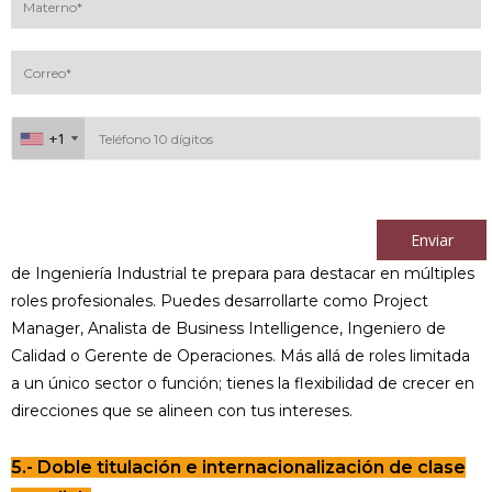
+1
+1
Al continuar acepto los
términos y condiciones
Enviar
de Ingeniería Industrial te prepara para destacar en múltiples
roles profesionales. Puedes desarrollarte como Project
Manager, Analista de Business Intelligence, Ingeniero de
Calidad o Gerente de Operaciones. Más allá de roles limitada
a un único sector o función; tienes la flexibilidad de crecer en
direcciones que se alineen con tus intereses.
5.- Doble titulación e internacionalización de clase