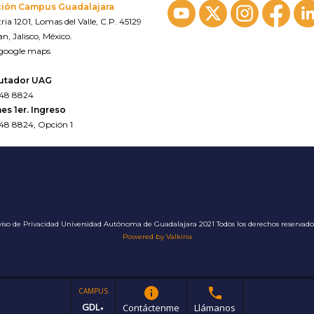
ción Campus Guadalajara
ria 1201, Lomas del Valle, C.P. 45129
n, Jalisco, México.
 google maps
utador UAG
648 8824
es 1er. Ingreso
648 8824, Opción 1
iso de Privacidad
Universidad Autónoma de Guadalajara 2021 Todos los derechos reservad
Powered by Valkiria
info
phone
CAMPUS
GDL
Contáctenme
Llámanos
▼