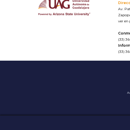
Direc
Av. Pat
Zapopa
ver en
Conm
(33) 3
Inform
(33) 3
Av