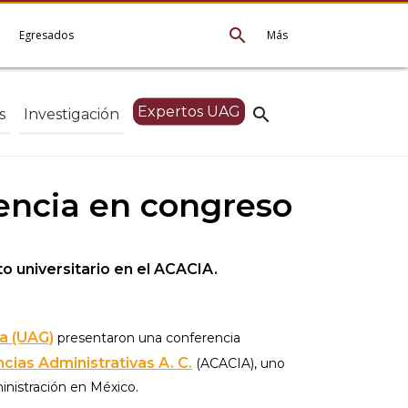
search
e
Egresados
Más
Expertos UAG
search
s
Investigación
encia en congreso
o universitario en el ACACIA.
a (UAG)
presentaron una conferencia
ias Administrativas A. C.
(ACACIA), uno
inistración en México.