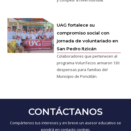
UAG fortalece su
compromiso social con
jornada de voluntariado en
San Pedro Itzicán
Colaboradores que pertenecen al
programa VolunTecos armaron 130
despensas para familias del
Municipio de Poncitlán.
CONTÁCTANOS
Compártenos tus intereses y en breve un asesor educativo se
pondrá en contacto contigo.