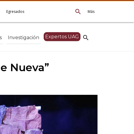
search
e
Egresados
Más
Expertos UAG
search
s
Investigación
he Nueva”