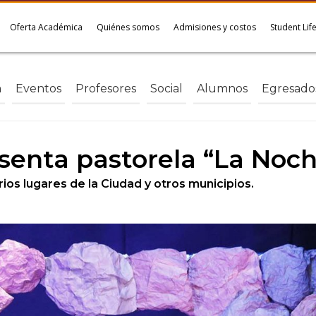
Oferta Académica
Quiénes somos
Admisiones y costos
Student Lif
a
Eventos
Profesores
Social
Alumnos
Egresado
esenta pastorela “La Noc
ios lugares de la Ciudad y otros municipios.