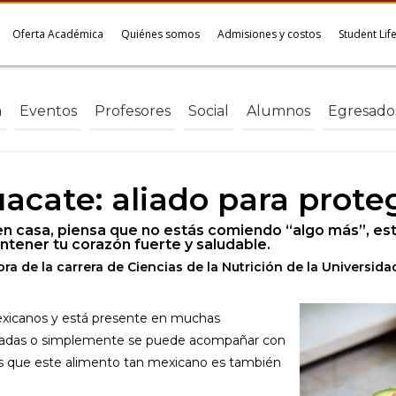
Oferta Académica
Quiénes somos
Admisiones y costos
Student Lif
a
Eventos
Profesores
Social
Alumnos
Egresado
uacate: aliado para prote
n casa, piensa que no estás comiendo “algo más”, est
ntener tu corazón fuerte y saludable.
ora de la carrera de Ciencias de la Nutrición de la Univers
mexicanos y está presente en muchas
saladas o simplemente se puede acompañar con
s es que este alimento tan mexicano es también