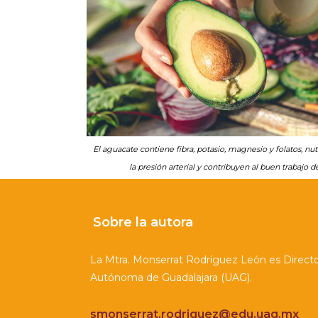
El aguacate contiene fibra, potasio, magnesio y folatos, nu
la presión arterial y contribuyen al buen trabajo d
Sobre la autora
La Mtra. Monserrat Rodríguez León es Directora
Autónoma de Guadalajara (UAG).
smonserrat.rodriguez@edu.uag.mx