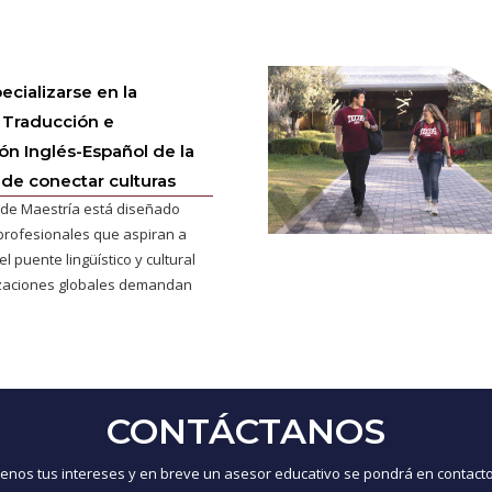
ecializarse en la
 Traducción e
ión Inglés-Español de la
 de conectar culturas
de Maestría está diseñado
profesionales que aspiran a
l puente lingüístico y cultural
izaciones globales demandan
CONTÁCTANOS
nos tus intereses y en breve un asesor educativo se pondrá en contacto