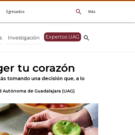
search
e
Egresados
Más
Expertos UAG
search
s
Investigación
ger tu corazón
ás tomando una decisión que, a lo
idad Autónoma de Guadalajara (UAG)