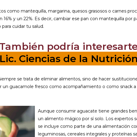
ntos como mantequilla, margarina, quesos grasosos o carnes proc
n 16% y un 22%. Es decir, cambiar ese pan con mantequilla por
 para cuidar tu salud.
¡También podría interesarte
Lic. Ciencias de la Nutrició
empre se trata de eliminar alimentos, sino de hacer sustitucion
r un guacamole fresco como acompañamiento o como snack a med
Aunque consumir aguacate tiene grandes benef
un alimento mágico por sí solo. Los expertos 
se incluye como parte de una alimentación comp
leguminosas, cereales integrales y proteínas s