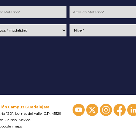
ción Campus Guadalajara
ria 1201, Lomas del Valle, C.P. 45129
n, Jalisco, México.
 google maps