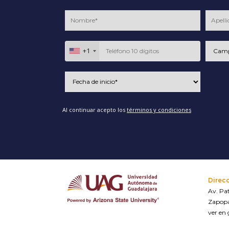
+1
Al continuar acepto los
términos y condiciones
Direc
Av. Pat
Zapopa
ver en