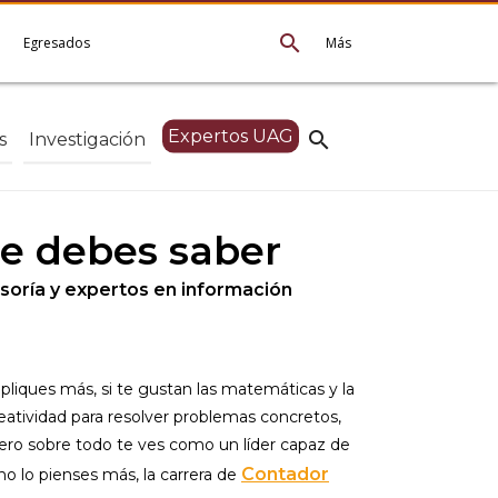
search
e
Egresados
Más
Expertos UAG
search
s
Investigación
ue debes saber
soría y expertos en información
pliques más, si te gustan las matemáticas y la
eatividad para resolver problemas concretos,
ero sobre todo te ves como un líder capaz de
Contador
no lo pienses más, la carrera de