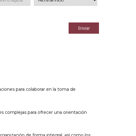
los
términos y condiciones
Enviar
zaciones para colaborar en la toma de
es complejas para ofrecer una orientación
anización de forma integral, así como los