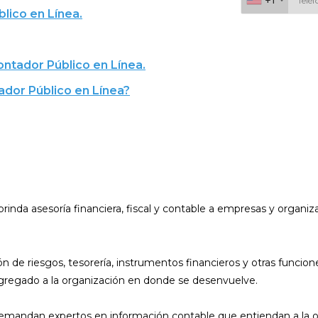
lico en Línea.
Al continuar acepto 
ontador Público en Línea.
ador Público en Línea?
rinda asesoría financiera, fiscal y contable a empresas y organi
 de riesgos, tesorería, instrumentos financieros y otras funcion
 agregado a la organización en donde se desenvuelve.
mandan expertos en información contable que entiendan a la org