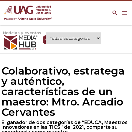
search
menu
Noticias y eventos
Expertos UAG
Colaborativo, estratega
y auténtico,
características de un
maestro: Mtro. Arcadio
Cervantes
El ganador de dos categorías de “EDUCA, Maestros
Innovadores en las TICS” del 2021, comparte su
experiencia como maestro.