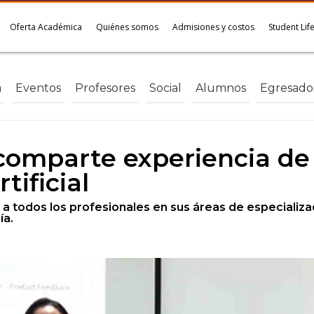
Oferta Académica
Quiénes somos
Admisiones y costos
Student Lif
a
Eventos
Profesores
Social
Alumnos
Egresado
comparte experiencia de 
tificial
 a todos los profesionales en sus áreas de especializa
ía.