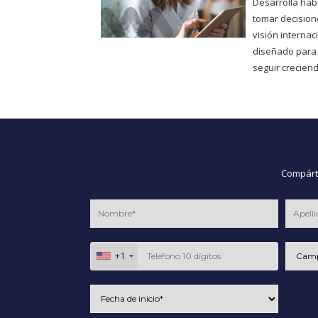
Desarrolla hab
tomar decisione
visión interna
diseñado para
seguir creciend
Compárte
+1