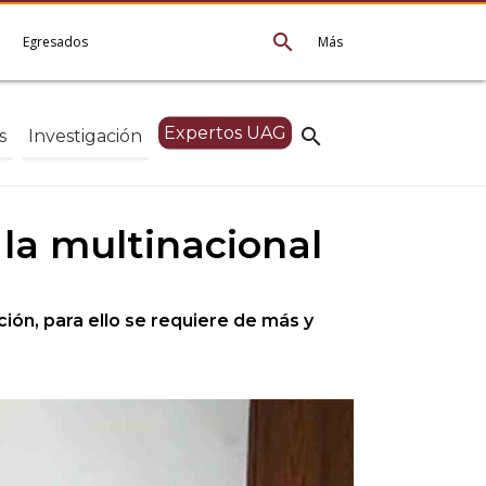
search
e
Egresados
Más
Expertos UAG
search
s
Investigación
la multinacional
ción, para ello se requiere de más y