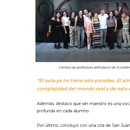
Cientos de profesores disfrutaron de la celebr
“El aula ya no tiene solo paredes. El al
complejidad del mundo real y de esta e
Además, destacó que ser maestro es una voca
profunda en cada alumno.
Por último, concluyó con una cita de San Jua