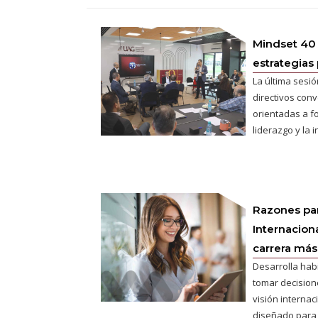
Mindset 40
estrategias 
La última sesió
directivos conv
orientadas a fo
liderazgo y la 
Razones pa
Internaciona
carrera más 
Desarrolla hab
tomar decisione
visión interna
diseñado para