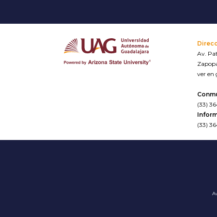
Direc
Av. Pat
Zapopa
ver en
Conm
(33) 3
Inform
(33) 3
Av