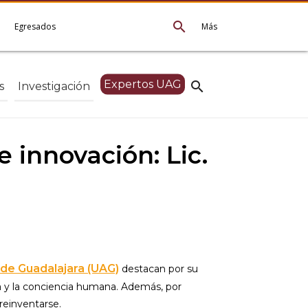
search
e
Egresados
Más
Expertos UAG
search
s
Investigación
 innovación: Lic.
de Guadalajara (UAG)
destacan por su
ica y la conciencia humana. Además, por
reinventarse.