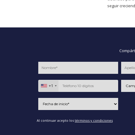
seguir creciend
Compárte
+1
Al continuar acepto los
términos y condiciones