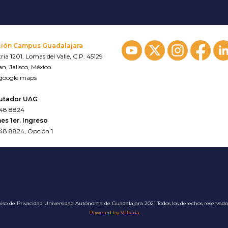
ción Campus Guadalajara
ria 1201, Lomas del Valle, C.P. 45129
n, Jalisco, México.
 google maps
utador UAG
648 8824
es 1er. Ingreso
648 8824, Opción 1
iso de Privacidad
Universidad Autónoma de Guadalajara 2021 Todos los derechos reservad
Powered by Valkiria