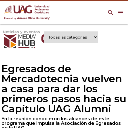
search
menu
Noticias y eventos
Expertos UAG
Egresados de
Mercadotecnia vuelven
a casa para dar los
primeros pasos hacia su
Capítulo UAG Alumni
En la reunión conocieron los alcances de este
programa que impulsa la Asociación de Egresados
de la UAG.