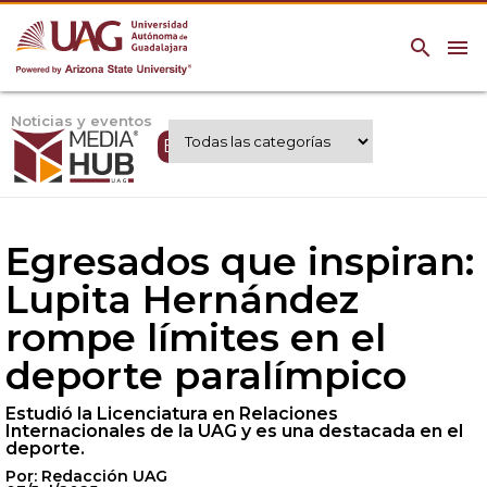
search
menu
Noticias y eventos
Expertos UAG
Egresados que inspiran:
Lupita Hernández
rompe límites en el
deporte paralímpico
Estudió la Licenciatura en Relaciones
Internacionales de la UAG y es una destacada en el
deporte.
Por: Redacción UAG