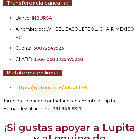
Transferencia bancaria:
Banco:
INBURSA
A nombre de: WHEEL BASQUETBOL, CHAIR MEXICO
AC
Cuenta:
50072547523
CLABE:
036610500725475230
Plataforma en línea:
https://gofund.me/31cbf178
También se puede contactar directamente a Lupita
Hernández al número:
331 346 6317
.
¡Si gustas apoyar a Lupita
y al equipo de