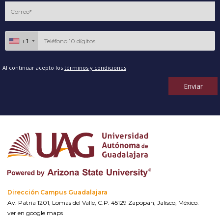
+1
+1
Al continuar acepto los
términos y condiciones
Enviar
Dirección Campus Guadalajara
Av. Patria 1201, Lomas del Valle, C.P. 45129 Zapopan, Jalisco, México.
ver en google maps