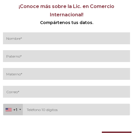
¡Conoce más sobre la Lic. en Comercio
Internacional!
Compártenos tus datos.
+1
+1
Al continuar acepto los
términos y condiciones