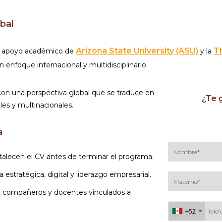
obal
Arizona State University (ASU)
T
el apoyo académico de
y la
n enfoque internacional y multidisciplinario.
 con una perspectiva global que se traduce en
¿Te g
es y multinacionales.
a
talecen el CV antes de terminar el programa.
estratégica, digital y liderazgo empresarial.
 compañeros y docentes vinculados a
+52
+52