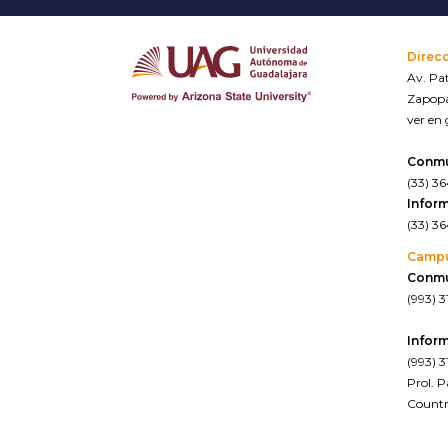
Direc
Av. Pat
Zapopa
ver en
Conm
(33) 3
Inform
(33) 3
Camp
Conm
(993) 3
Inform
(993) 3
Prol. 
Countr
ver en