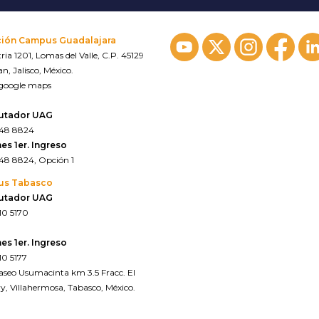
ción Campus Guadalajara
ria 1201, Lomas del Valle, C.P. 45129
n, Jalisco, México.
 google maps
utador UAG
648 8824
es 1er. Ingreso
648 8824, Opción 1
us Tabasco
utador UAG
10 5170
es 1er. Ingreso
10 5177
Paseo Usumacinta km 3.5 Fracc. El
y, Villahermosa, Tabasco, México.
 google maps*