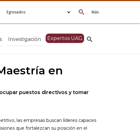
search
e
Egresados
Más
Expertos UAG
search
s
Investigación
Maestría en
 ocupar puestos directivos y tomar
titivo, las empresas buscan líderes capaces
siones que fortalezcan su posición en el