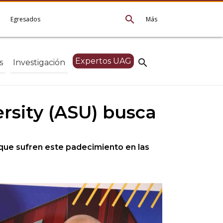
search
e
Egresados
Más
Expertos UAG
search
s
Investigación
ersity (ASU) busca
 que sufren este padecimiento en las