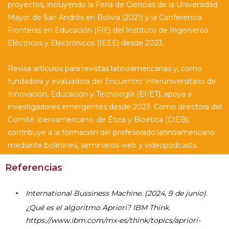
proyectos, incluyendo la Feria de Ciencias de la Universidad
Mayor de San Andrés en Bolivia (2021) y la Conferencia
Fronteras en Educación (FIE) del Instituto de Ingenieros
Eléctricos y Electrónicos (IEEE) desde 2023.
Revisa artículos para revistas latinoamericanas y, como
fundadora y evaluadora del Encuentro Interuniversitario de
Innovación, Educación y Tecnología (EIIET), apoya a
investigadores emergentes desde 2023. Como directora del
Comité Iberoamericano. de Ética y Bioética (CIEB),
contribuye a la formación del profesorado latinoamericano
mediante boletines, seminarios web y videopodcasts.
Referencias
International Bussiness Machine. (2024, 9 de junio).
¿Qué es el algoritmo Apriori? IBM Think.
https://www.ibm.com/mx-es/think/topics/apriori-