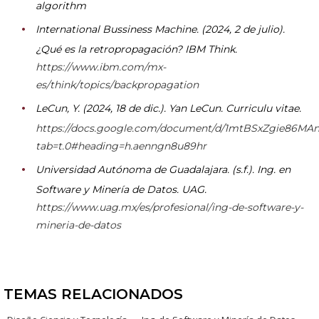
algorithm
International Bussiness Machine. (2024, 2 de julio).
¿Qué es la retropropagación? IBM Think.
https://www.ibm.com/mx-
es/think/topics/backpropagation
LeCun, Y. (2024, 18 de dic.). Yan LeCun. Curriculu vitae.
https://docs.google.com/document/d/1mtBSxZgie86
tab=t.0#heading=h.aenngn8u89hr
Universidad Autónoma de Guadalajara. (s.f.). Ing. en
Software y Minería de Datos. UAG.
https://www.uag.mx/es/profesional/ing-de-software-y-
mineria-de-datos
TEMAS RELACIONADOS