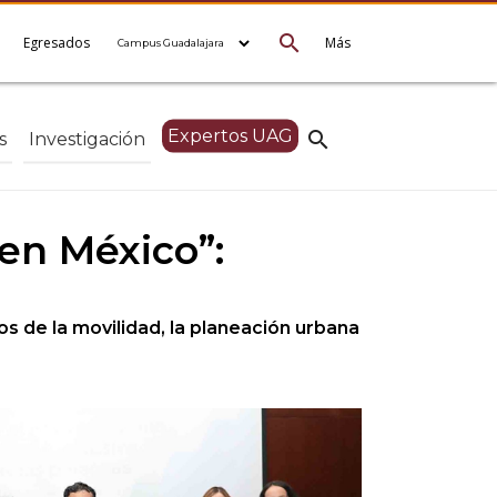
search
e
Egresados
Más
Expertos UAG
search
s
Investigación
en México”:
os de la movilidad, la planeación urbana