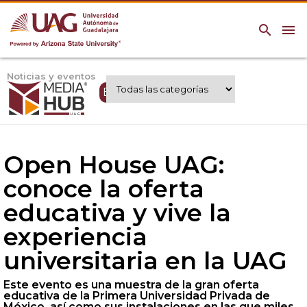
search
menu
Noticias y eventos
Expertos UAG
Open House UAG:
conoce la oferta
educativa y vive la
experiencia
universitaria en la UAG
Este evento es una muestra de la gran oferta
educativa de la Primera Universidad Privada de
México, así como sus instalaciones en las que miles