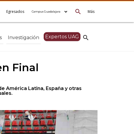
search
e
Egresados
Más
Expertos UAG
search
s
Investigación
n Final
e América Latina, España y otras
ales.