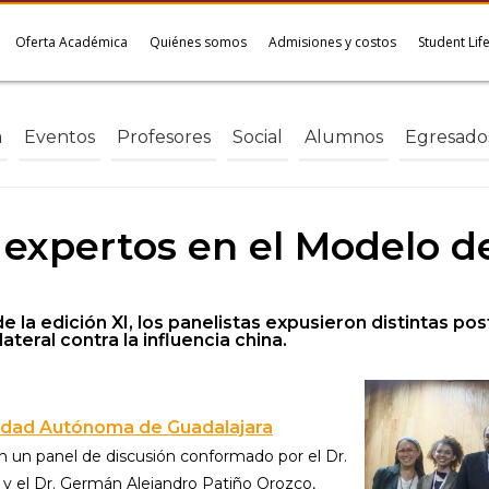
Oferta Académica
Quiénes somos
Admisiones y costos
Student Lif
a
Eventos
Profesores
Social
Alumnos
Egresado
 expertos en el Modelo d
la edición XI, los panelistas expusieron distintas post
ateral contra la influencia china.
idad Autónoma de Guadalajara
un panel de discusión conformado por el Dr.
 y el Dr. Germán Alejandro Patiño Orozco,