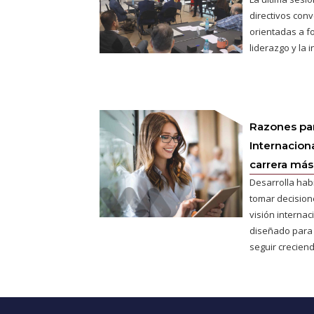
directivos conv
orientadas a fo
liderazgo y la 
Razones pa
Internaciona
carrera más 
Desarrolla hab
tomar decisione
visión interna
diseñado para
seguir creciend