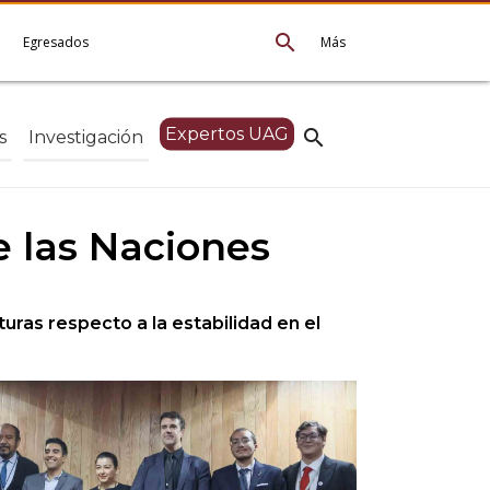
search
e
Egresados
Más
Expertos UAG
search
s
Investigación
e las Naciones
uras respecto a la estabilidad en el