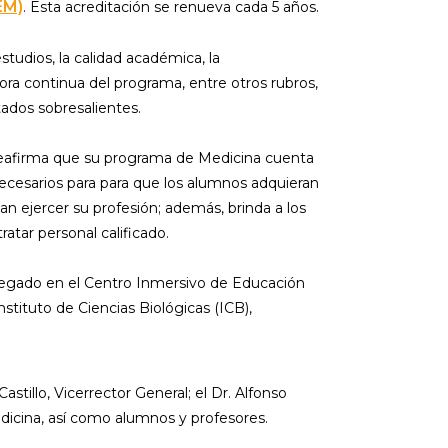
EM)
. Esta acreditación se renueva cada 5 años.
tudios, la calidad académica, la
jora continua del programa, entre otros rubros,
ados sobresalientes.
 reafirma que su programa de Medicina cuenta
necesarios para para que los alumnos adquieran
an ejercer su profesión; además, brinda a los
atar personal calificado.
egado en el Centro Inmersivo de Educación
nstituto de Ciencias Biológicas (ICB),
stillo, Vicerrector General; el Dr. Alfonso
edicina, así como alumnos y profesores.