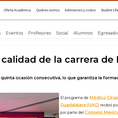
Oferta Académica
Quiénes somos
Admisiones y costos
Student Lif
a
Eventos
Profesores
Social
Alumnos
Egresado
calidad de la carrera de
uinta ocasión consecutiva, lo que garantiza la forma
Médico Ciruj
El programa de
Guadalajara (UAG
)
recibió po
Consejo Mexica
por parte del