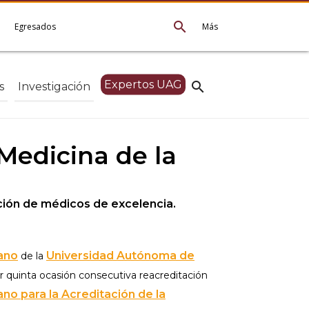
search
e
Egresados
Más
Expertos UAG
search
s
Investigación
 Medicina de la
ción de médicos de excelencia.
ano
Universidad Autónoma de
de la
r quinta ocasión consecutiva reacreditación
no para la Acreditación de la