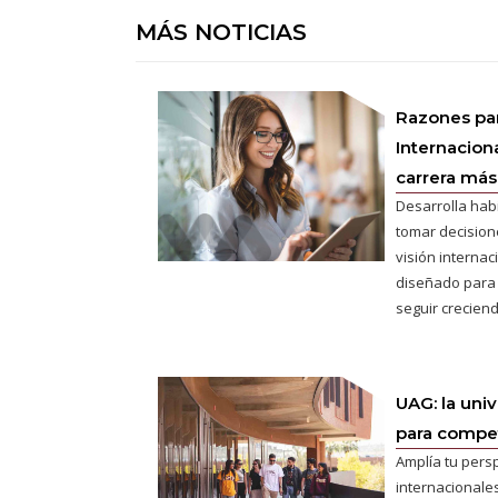
MÁS NOTICIAS
Razones pa
Internaciona
carrera más 
Desarrolla hab
tomar decisione
visión interna
diseñado para
seguir creciend
UAG: la uni
para competi
Amplía tu pers
internacionales