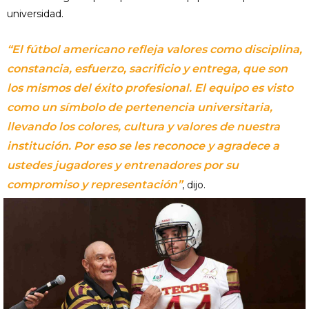
universidad.
“El fútbol americano refleja valores como disciplina,
constancia, esfuerzo, sacrificio y entrega, que son
los mismos del éxito profesional. El equipo es visto
como un símbolo de pertenencia universitaria,
llevando los colores, cultura y valores de nuestra
institución. Por eso se les reconoce y agradece a
ustedes jugadores y entrenadores por su
compromiso y representación”
, dijo.