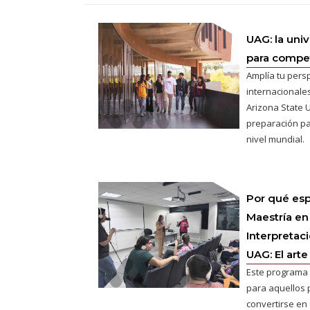
UAG: la uni
para competi
Amplía tu pers
internacionales
Arizona State U
preparación pa
nivel mundial.
Por qué esp
Maestría en
Interpretac
UAG: El arte
Este programa 
para aquellos 
convertirse en e