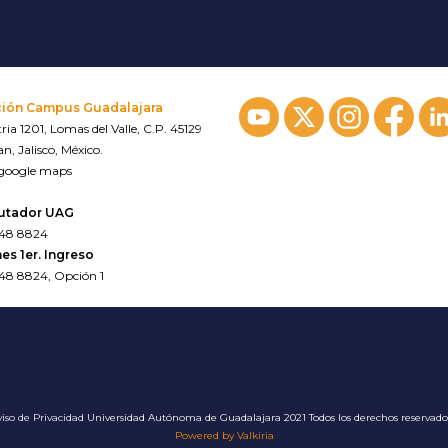
ción Campus Guadalajara
ria 1201, Lomas del Valle, C.P. 45129
n, Jalisco, México.
 google maps
utador UAG
648 8824
es 1er. Ingreso
648 8824, Opción 1
iso de Privacidad
Universidad Autónoma de Guadalajara 2021 Todos los derechos reservad
Powered by Valkiria