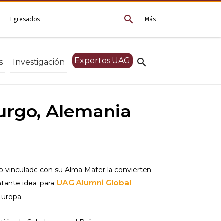
search
e
Egresados
Más
Expertos UAG
search
s
Investigación
urgo, Alemania
ño vinculado con su Alma Mater la convierten
UAG Alumni Global
tante ideal para
Europa.