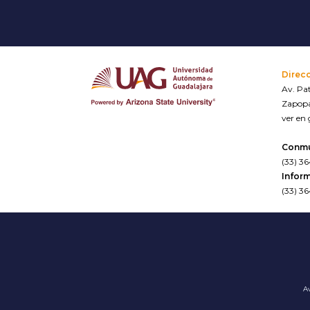
Direc
Av. Pat
Zapopa
ver en
Conm
(33) 3
Inform
(33) 3
Av