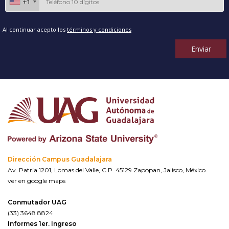
+1
+1
Al continuar acepto los
términos y condiciones
Enviar
Dirección Campus Guadalajara
Av. Patria 1201, Lomas del Valle, C.P. 45129 Zapopan, Jalisco, México.
ver en google maps
Conmutador UAG
(33) 3648 8824
Informes 1er. Ingreso