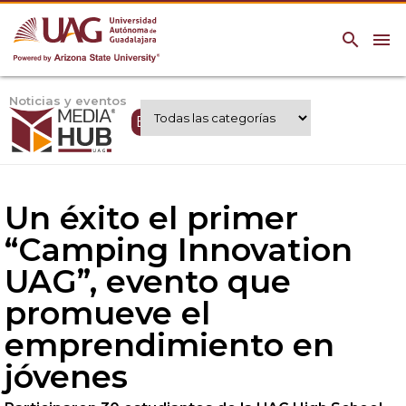
search
menu
Noticias y eventos
Expertos UAG
Un éxito el primer
“Camping Innovation
UAG”, evento que
promueve el
emprendimiento en
jóvenes