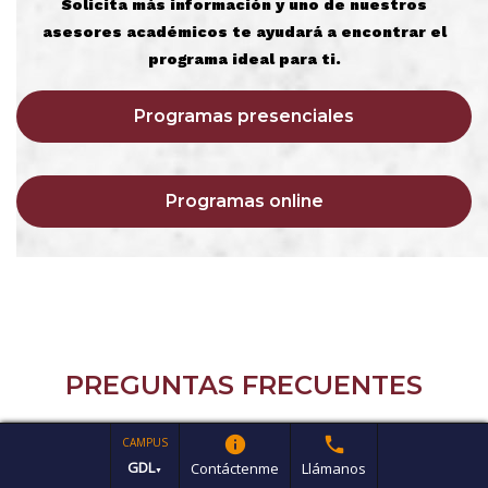
Solicita más información y uno de nuestros
asesores académicos te ayudará a encontrar el
programa ideal para ti.
Programas presenciales
Programas online
PREGUNTAS FRECUENTES
info
phone
CAMPUS
add
¿Qué posgrados ofrece la UAG?
GDL
Contáctenme
Llámanos
▼