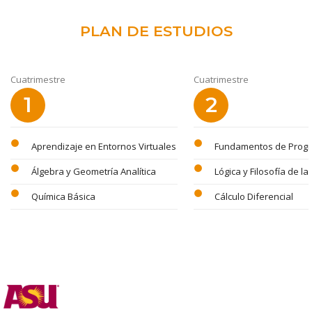
PLAN DE ESTUDIOS
Cuatrimestre
Cuatrimestre
1
2
circle
circle
Aprendizaje en Entornos Virtuales
Fundamentos de Prog
circle
circle
Álgebra y Geometría Analítica
Lógica y Filosofía de la
circle
circle
Química Básica
Cálculo Diferencial