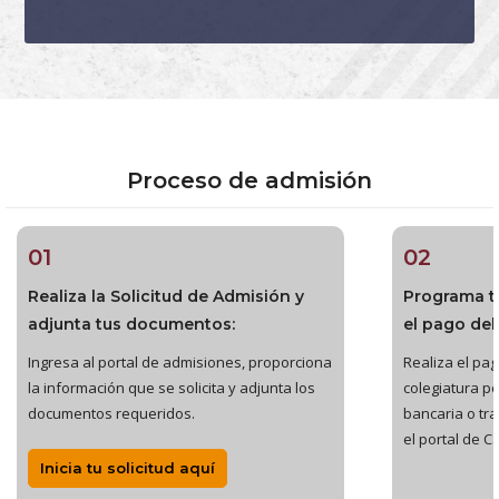
Proceso de admisión
01
02
Realiza la Solicitud de Admisión y
Programa t
adjunta tus documentos:
el pago del
Ingresa al portal de admisiones, proporciona
Realiza el pago
la información que se solicita y adjunta los
colegiatura po
documentos requeridos.
bancaria o tr
el portal de C
Inicia tu solicitud aquí